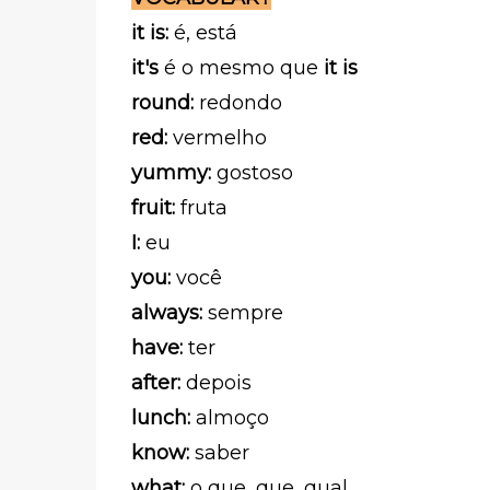
it is:
é, está
it's
é o mesmo que
it is
round:
redondo
red:
vermelho
yummy:
gostoso
fruit:
fruta
I:
eu
you:
você
always:
sempre
have:
ter
after:
depois
lunch:
almoço
know:
saber
what:
o que, que, qual,