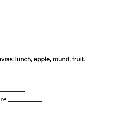
ras: lunch, apple, round, fruit.
________.
e ____________.