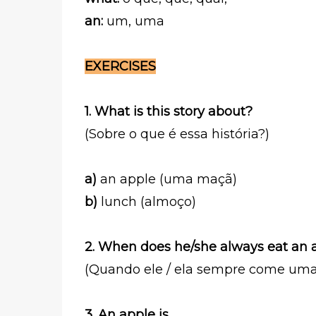
an:
um, uma
EXERCISES
1.
What is this story about?
(Sobre o que é essa história?)
a)
an apple (uma maçã)
b)
lunch (almoço)
2. When does he/she always eat an a
(Quando ele / ela sempre come uma
3. An apple is _______________.