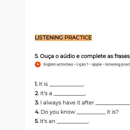
LISTENING PRACTICE
5. Ouça o aúdio e complete as frases
1.
It is _____________.
2.
It's a ____________.
3.
I always have it after _____________
4.
Do you know ___________ it is?
5.
It's an ____________.