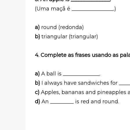
(Uma maçã é ________________.)
a)
round (redonda)
b)
triangular (triangular)
4. Complete as frases usando as palav
a)
A ball is ______________.
b)
I always have sandwiches for _____
c)
Apples, bananas and pineapples ar
d)
An _________ is red and round.