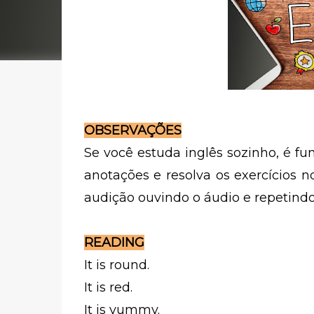
OBSERVAÇÕES
Se você estuda inglês sozinho, é fu
anotações e resolva os exercícios n
audição ouvindo o áudio e repetindo
READING
It is round.
It is red.
It is yummy.