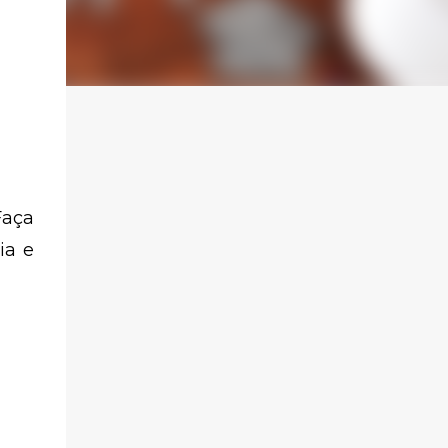
Faça
ia e