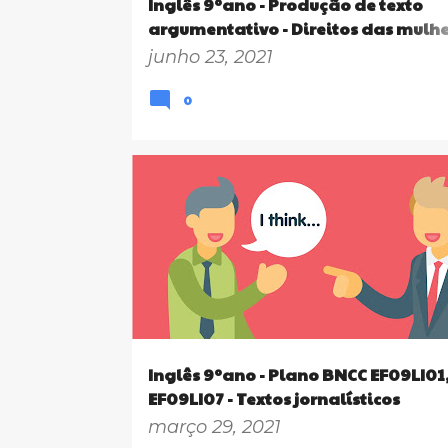
Inglês 9ºano - Produção de texto
argumentativo - Direitos das mulhe
Plano de aula BNCC - EF09LI03, EF09
junho 23, 2021
EF09LI19, EF09LI12
0
9º ANO
EF09LI01
EF09LI07
LESSON PLANS
PLANOS DE AULA BNCC
Inglês 9ºano - Plano BNCC EF09LI01
EF09LI07 - Textos jornalísticos
(argumentação)
março 29, 2021