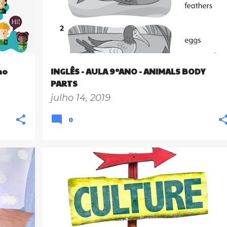
no
INGLÊS - AULA 9ºANO - ANIMALS BODY
PARTS
julho 14, 2019
0
+
9º ANO
CULTURE
ENSINO FUNDAMENTAL