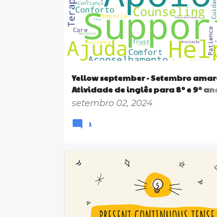
Yellow september - Setembro amare
Atividade de inglês para 8º e 9º ano
Nuvem de palavras - Produção de c
setembro 02, 2024
cartaz e campanha
1
9º ANO
ENSINO FUNDAMENTAL 2
GRAMMAR
PRESENT CONTINUOUS