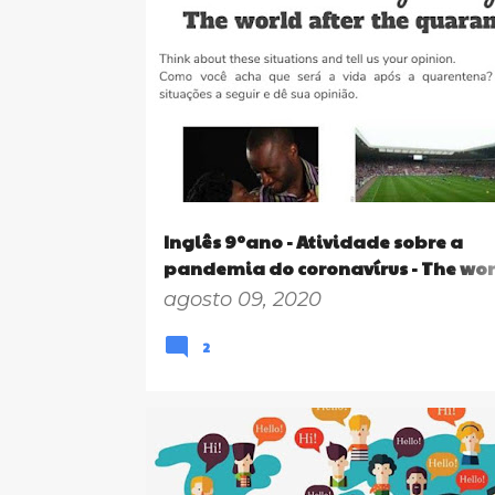
9º ANO
ENSINO FUNDAMENTAL
READING COMPREHENSION
Inglês 9ºano - Atividade sobre a
pandemia do coronavírus - The wor
after the quarantine
agosto 09, 2020
2
9º ANO
ENSINO FUNDAMENTAL
READING COMPREHENSION