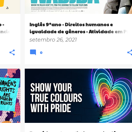
 -
Inglês 9ºano - Direitos humanos e
ência
igualdade de gêneros - Atividade em PD
- Cultura árabe (gabarito)
setembro 26, 2021
0
LI12
9º ANO
+