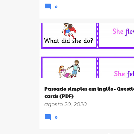
0
4º ANO
5º ANO
6º ANO
7º ANO
8º ANO
Passado simples em inglês - Questi
cards (PDF)
agosto 20, 2020
0