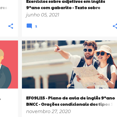
Exercícios sobre adjetivos em inglês
res -
9ºano com gabarito - Texto sobre
LI07,
adolescência (PDF)
junho 05, 2021
1
+
9º ANO
EF09LI15
ENSINO FUNDAMENTAL
+
1
,
EF09LI15 - Plano de aula de inglês 9ºano
BNCC - Orações condicionais dos tipos 1 e
2 (if-clauses)
novembro 27, 2020