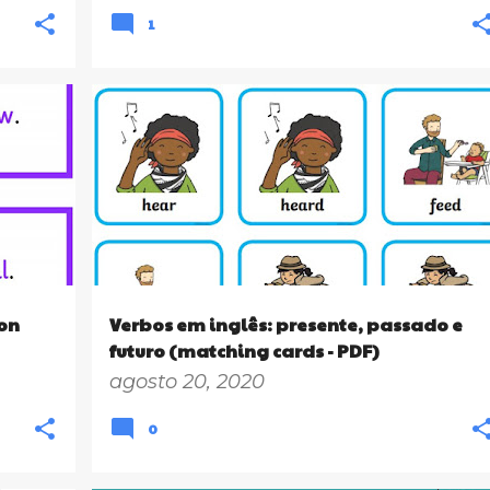
1
+
1
4º ANO
5º ANO
6º ANO
7º ANO
8º ANO
+
4
on
Verbos em inglês: presente, passado e
futuro (matching cards - PDF)
agosto 20, 2020
0