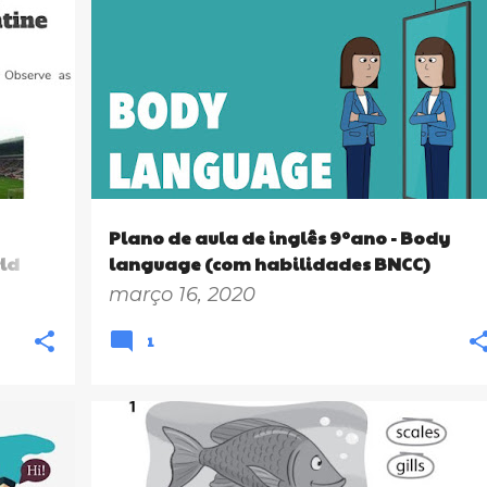
+
9º ANO
ENSINO FUNDAMENTAL
LESSON PLANS
+
PLANOS DE AULA BNCC
Plano de aula de inglês 9ºano - Body
ld
language (com habilidades BNCC)
março 16, 2020
1
+
9º ANO
ANIMALS
ENSINO FUNDAMENTAL
+
VOCABULARY