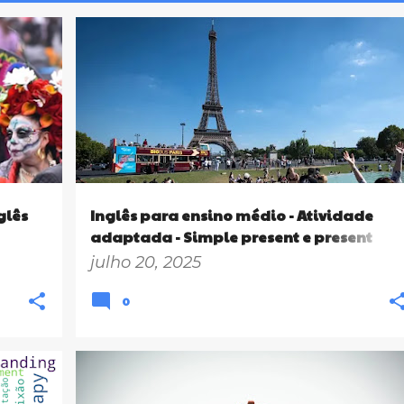
ÃO
8º ANO
9º ANO
9ºANO
ATIVIDADES 8ºANO
+
3
+
glês
Inglês para ensino médio - Atividade
adaptada - Simple present e present
continuous - Ondas de calor - Meio
julho 20, 2025
ambiente e cidadania
0
+
2
9º ANO
EMPATHY
ENSINO MÉDIO