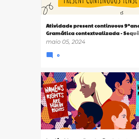
Atividade present continuous 9ºano
Gramática contextualizada - Sequ
didática
maio 05, 2024
0
9º ANO
EF09LI01
EF09LI03
EF09LI07
EF09
EF09LI19
WRITING