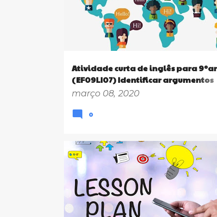
Atividade curta de inglês para 9ºa
(EF09LI07) Identificar argumentos
principais
março 08, 2020
0
9º ANO
LESSON PLANS
OBJECT PRONOUNS
SUBJECT PRONOUNS